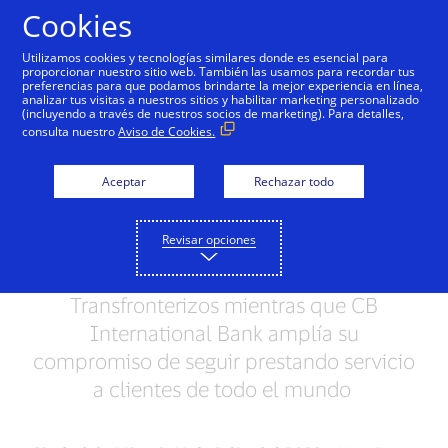
Saltar al contenido
Cookies
Utilizamos cookies y tecnologías similares donde es esencial para
proporcionar nuestro sitio web. También las usamos para recordar tus
preferencias para que podamos brindarte la mejor experiencia en línea,
CB International Bank y
analizar tus visitas a nuestros sitios y habilitar marketing personalizado
(incluyendo a través de nuestros socios de marketing). Para detalles,
Visa trabajan juntos para
consulta nuestro
Aviso de Cookies.
Revolucionar los Pagos
Aceptar
Rechazar todo
B2B Transfronterizos
Revisar opciones
Con Visa B2B Connect, Visa busca
transformar los Pagos B2B
Transfronterizos mientras que CB
International Bank amplía su
compromiso de seguir prestando servicio
a clientes de todo el mundo