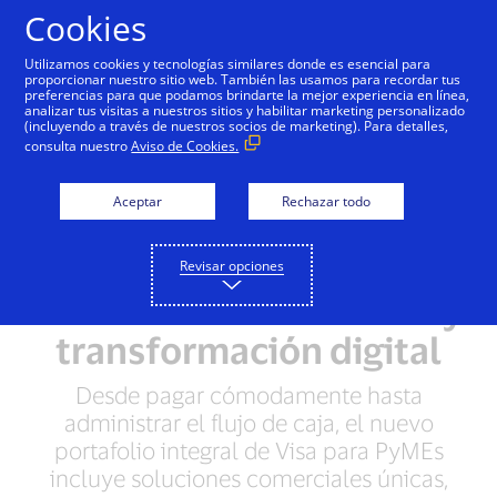
Saltar al contenido
Cookies
Utilizamos cookies y tecnologías similares donde es esencial para
proporcionar nuestro sitio web. También las usamos para recordar tus
preferencias para que podamos brindarte la mejor experiencia en línea,
Visa empodera a las
analizar tus visitas a nuestros sitios y habilitar marketing personalizado
(incluyendo a través de nuestros socios de marketing). Para detalles,
pequeñas empresas de
consulta nuestro
Aviso de Cookies.
América Latina y el
Aceptar
Rechazar todo
Caribe con una nueva
propuesta de valor para
Revisar opciones
acelerar su crecimiento y
transformación digital
Desde pagar cómodamente hasta
administrar el flujo de caja, el nuevo
portafolio integral de Visa para PyMEs
incluye soluciones comerciales únicas,