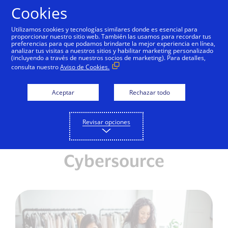
Saltar al contenido
Cookies
Utilizamos cookies y tecnologías similares donde es esencial para
proporcionar nuestro sitio web. También las usamos para recordar tus
preferencias para que podamos brindarte la mejor experiencia en línea,
Visa protege 1.400
analizar tus visitas a nuestros sitios y habilitar marketing personalizado
(incluyendo a través de nuestros socios de marketing). Para detalles,
millones de
consulta nuestro
Aviso de Cookies.
transacciones de
Aceptar
Rechazar todo
comercio electrónico en
todo América Latina y el
Revisar opciones
Caribe con su solución
Cybersource