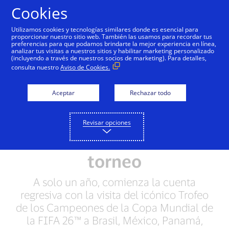
Saltar al contenido
Cookies
Utilizamos cookies y tecnologías similares donde es esencial para
proporcionar nuestro sitio web. También las usamos para recordar tus
preferencias para que podamos brindarte la mejor experiencia en línea,
Visa trae el icónico
analizar tus visitas a nuestros sitios y habilitar marketing personalizado
(incluyendo a través de nuestros socios de marketing). Para detalles,
Trofeo de los
consulta nuestro
Aviso de Cookies.
Campeones de la Copa
Aceptar
Rechazar todo
Mundial de la FIFA 26™ a
América Latina como
Revisar opciones
antesala al histórico
torneo
A solo un año, comienza la cuenta
regresiva con la visita del icónico Trofeo
de los Campeones de la Copa Mundial de
la FIFA 26™ a Brasil, México, Panamá,