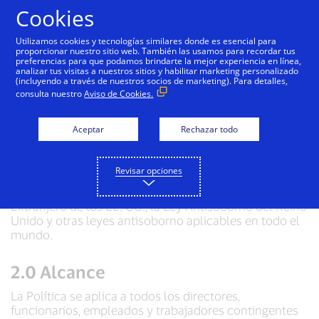
Saltar al contenido
Cookies
Utilizamos cookies y tecnologías similares donde es esencial para
proporcionar nuestro sitio web. También las usamos para recordar tus
preferencias para que podamos brindarte la mejor experiencia en línea,
Política Antisoborno de
analizar tus visitas a nuestros sitios y habilitar marketing personalizado
(incluyendo a través de nuestros socios de marketing). Para detalles,
Visa Inc.
consulta nuestro
Aviso de Cookies.
Aceptar
Rechazar todo
1.0 Propósito
Visa Inc. implementó esta Política Antisoborno (la
Revisar opciones
“Política”) para cumplir con los requisitos y las
restricciones de la Ley de Prácticas Corruptas en el
Extranjero de los EE. UU., la Ley Antisoborno del Reino
Unido y otras leyes antisoborno aplicables en todo el
mundo.
2.0 Alcance
La Política se aplica a todos los directores,
funcionarios, empleados y trabajadores contingentes