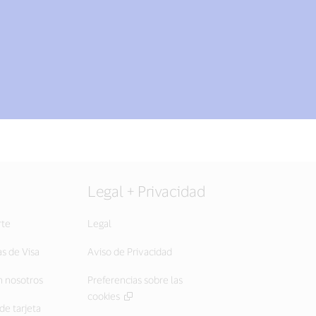
Legal + Privacidad
rte
Legal
as de Visa
Aviso de Privacidad
 nosotros
Preferencias sobre las
cookies
de tarjeta