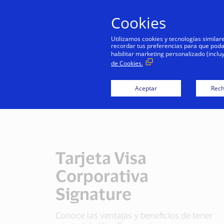
Cookies
Utilizamos cookies y tecnologías simila
recordar tus preferencias para que podamo
habilitar marketing personalizado (inclu
de Cookies.
Aceptar
Rech
Tarjeta Visa
Corporativa
Signature
Conoce las ventajas y beneficios de tener