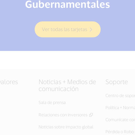
Gubernamentales
Ver todas las tarjetas
valores
Noticias + Medios de
Soporte
comunicación
Centro de sopo
Sala de prensa
Política + Norm
Relaciones con inversores
Comunícate con
Noticias sobre impacto global
Pérdida o Robo 