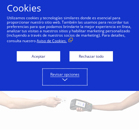
Saltar al contenido
Cookies
Utilizamos cookies y tecnologías similares donde es esencial para
proporcionar nuestro sitio web. También las usamos para recordar tus
preferencias para que podamos brindarte la mejor experiencia en línea,
Pagos Sin Contacto con
analizar tus visitas a nuestros sitios y habilitar marketing personalizado
(incluyendo a través de nuestros socios de marketing). Para detalles,
Visa
consulta nuestro
Aviso de Cookies.
Acércate tu tarjeta a la terminal para
Aceptar
Rechazar todo
pagar con rapidez, facilidad y seguridad.
Revisar opciones