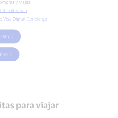
ompras y viajes
tel Collection
el
Visa Digital Concierge
rédito
ébito
tas para viajar