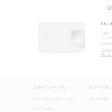
O
Visa
Paga de
benefic
experie
Conoc
Plati
Acerca de Visa
Nuestros 
Liderando con el ejemplo
Inclusión
Qué hacemos