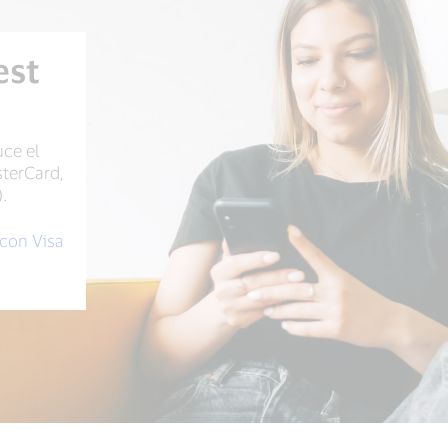
est
uce el
terCard,
).
con Visa