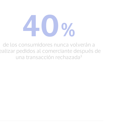
40
40
%
%
de
los
consumidores
de los consumidores nunca volverán a
nunca
ealizar pedidos al comerciante después de
volverán
una transacción rechazada³
a
realizar
pedidos
al
comerciante
después
de
una
transacción
rechazada³