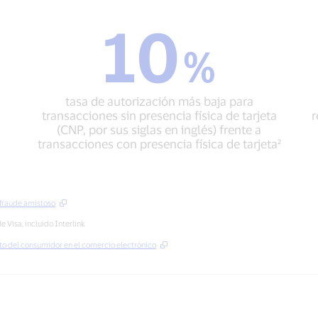
10
10
%
%
tasa
de
autorización
tasa de autorización más baja para
más
transacciones sin presencia física de tarjeta
r
baja
(CNP, por sus siglas en inglés) frente a
para
transacciones con presencia física de tarjeta²
transacciones
sin
presencia
física
 fraude amistoso
de
tarjeta
 Visa, incluido Interlink
(CNP,
to del consumidor en el comercio electrónico
por
sus
siglas
en
inglés)