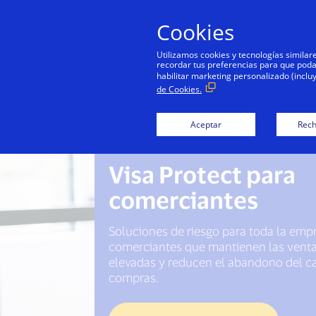
Cookies
Utilizamos cookies y tecnologías simila
recordar tus preferencias para que podamo
habilitar marketing personalizado (inclu
de Cookies.
Aceptar
Rech
Visa Protect para
comerciantes
Soluciones de riesgo para toda la emp
comerciantes que mantienen las vent
elevadas y reducen el abandono del ca
compras.