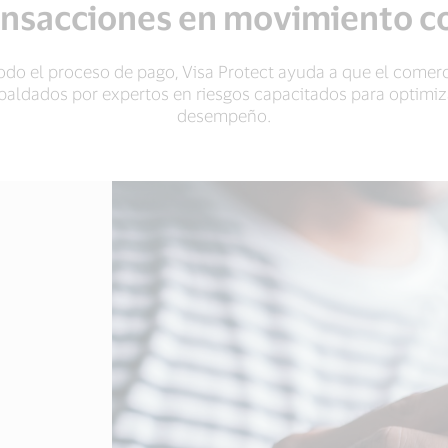
frente
ansacciones en movimiento co
a
transacciones
con
do el proceso de pago, Visa Protect ayuda a que el comerc
presencia
spaldados por expertos en riesgos capacitados para optimiz
física
desempeño.
de
tarjeta²