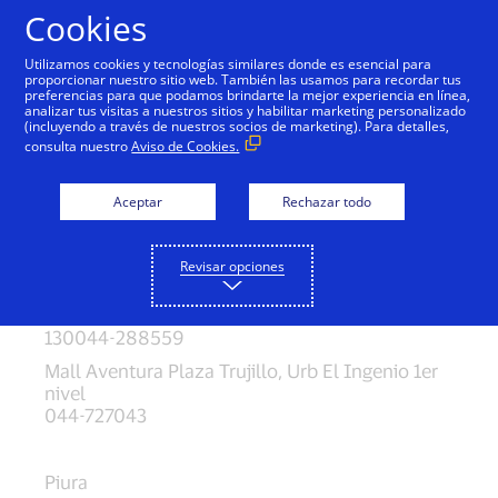
Saltar al contenido
Cookies
Utilizamos cookies y tecnologías similares donde es esencial para
proporcionar nuestro sitio web. También las usamos para recordar tus
preferencias para que podamos brindarte la mejor experiencia en línea,
Otras Sucursales
analizar tus visitas a nuestros sitios y habilitar marketing personalizado
(incluyendo a través de nuestros socios de marketing). Para detalles,
San Isidro
consulta nuestro
Aviso de Cookies.
Av. Conquistadores 795 - San Isidro
2225460
Aceptar
Rechazar todo
Trujillo
Revisar opciones
C.C Real Plaza Trujillo, Av. Cesar Vallejo Oeste
Nro.1345 1er nivel, Tda
130044-288559
Mall Aventura Plaza Trujillo, Urb El Ingenio 1er
nivel
044-727043
Piura