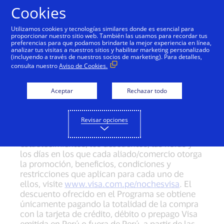
Saltar al contenido
Cookies
Utilizamos cookies y tecnologías similares donde es esencial para
proporcionar nuestro sitio web. También las usamos para recordar tus
preferencias para que podamos brindarte la mejor experiencia en línea,
Términos y condiciones
analizar tus visitas a nuestros sitios y habilitar marketing personalizado
(incluyendo a través de nuestros socios de marketing). Para detalles,
Promoción válida desde el 01 de octubre de
consulta nuestro
Aviso de Cookies.
2018 hasta el 30 de septiembre de 2019 para
Lima y Provincia, de acuerdo a las horas y el día
Aceptar
Rechazar todo
o los días que cada aliado/comercio otorgue el
beneficio ofrecido en el programa de noches
visa (el “Programa”). Para conocer el listado
Revisar opciones
completo de los aliados/comercios que
participan en el Programa, sus locales y
establecimientos, los descuentos, las horas y
los días en los que cada aliado/comercio otorga
la promoción, beneficios, condiciones y
restricciones que aplican para cada uno de
ellos, visite
www.visa.com.pe/nochesvisa
. El
descuento ofrecido en el Programa se obtiene
únicamente pagando la totalidad de la compra
con la tarjeta de crédito, débito o prepago Visa
emitida en Perú o fuera de Perú, a partir de las