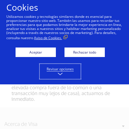
Saltar al contenido
Cookies
Utilizamos cookies y tecnologías similares donde es esencial para
proporcionar nuestro sitio web. También las usamos para recordar tus
preferencias para que podamos brindarte la mejor experiencia en línea,
Monitoreo en Tiempo Real
analizar tus visitas a nuestros sitios y habilitar marketing personalizado
(incluyendo a través de nuestros socios de marketing). Para detalles,
La información de inteligencia es nuestra mayor
consulta nuestro
Aviso de Cookies.
defensa. En el preciso momento en que un
comerciante procesa tu pago, Visa pone manos
a la obra para prevenir fraude. Utilizamos un
Aceptar
Rechazar todo
sistema de detección para escanear miles de
transacciones por segundo, examinando
Revisar opciones
cambios sutiles en los patrones de gasto que
podrían indicar un fraude. Si hay algo fuera de
lo habitual (una dirección que no coincide, una
elevada compra fuera de lo común o una
transacción muy lejos de casa), actuamos de
inmediato.
Acerca de Visa