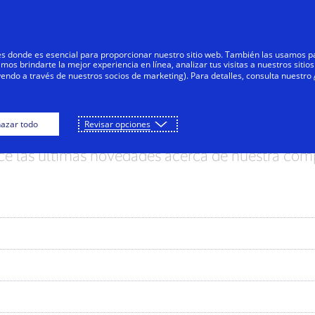
Saltar al contenido
Personas
Negocios
Innovadores
res donde es esencial para proporcionar nuestro sitio web. También las usamos p
s brindarte la mejor experiencia en línea, analizar tus visitas a nuestros sitios
yendo a través de nuestros socios de marketing). Para detalles, consulta nuestro
Notas de prensa
azar todo
Revisar opciones
e las últimas novedades acerca de nuestra com