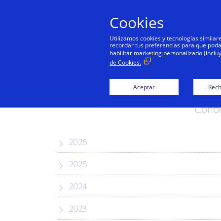
Cookies
Utilizamos cookies y tecnologías simila
recordar tus preferencias para que podamo
habilitar marketing personalizado (inclu
de Cookies.
Aceptar
Rech
Conoc
2026
2025
2024
2023