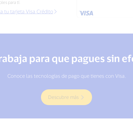
les para tí.
ta tu tarjeta Visa Crédito
trabaja para que pagues sin ef
Conoce las tecnologías de pago que tienes con Visa.
Descubre más