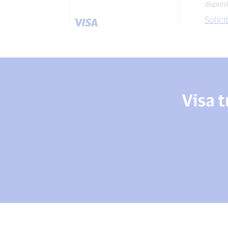
disponib
Solici
Visa 