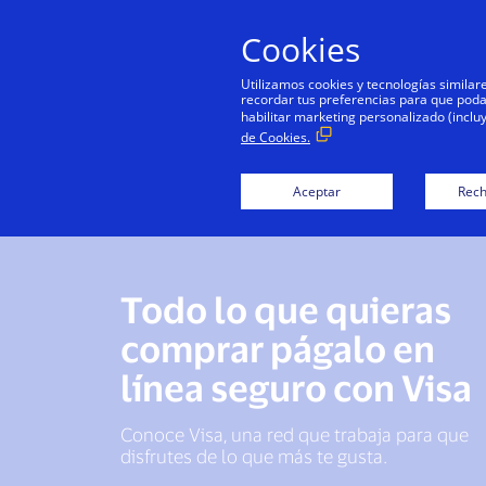
Cookies
Utilizamos cookies y tecnologías simila
recordar tus preferencias para que podamo
habilitar marketing personalizado (inclu
de Cookies.
Aceptar
Rech
Todo lo que quieras
comprar págalo en
línea seguro con Visa
Conoce Visa, una red que trabaja para que
disfrutes de lo que más te gusta.