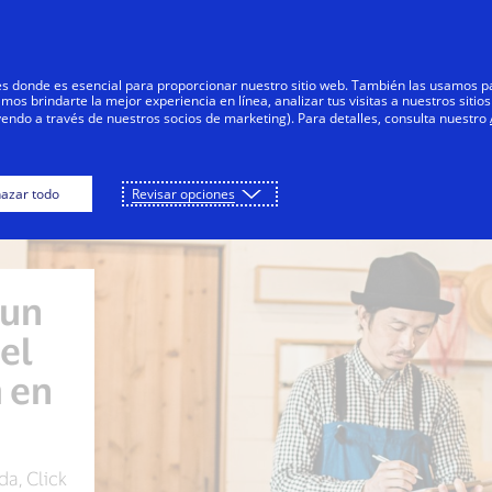
Saltar al contenido
Personas
Negocios
Innovadores
res donde es esencial para proporcionar nuestro sitio web. También las usamos p
s brindarte la mejor experiencia en línea, analizar tus visitas a nuestros sitios
yendo a través de nuestros socios de marketing). Para detalles, consulta nuestro
Comercios
Emisores
azar todo
Revisar opciones
 un
el
 en
a, Click