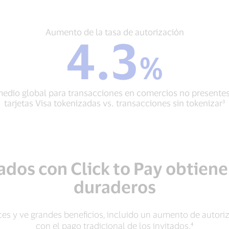
Aumento
Aumento de la tasa de autorización
4.3
de
la
%
tasa
de
autorización
edio global para transacciones en comercios no presente
4.3
tarjetas Visa tokenizadas vs. transacciones sin tokenizar³
%
Promedio
global
para
transacciones
en
ados con Click to Pay obtien
comercios
no
duraderos
presentes
con
tarjetas
ces y ve grandes beneficios, incluido un aumento de autor
Visa
con el pago tradicional de los invitados.⁴
tokenizadas